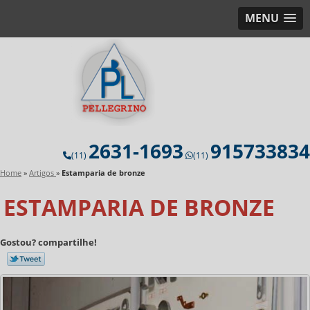
MENU
2631-1693
915733834
(11)
(11)
Home
»
Artigos
»
Estamparia de bronze
ESTAMPARIA DE BRONZE
Gostou? compartilhe!