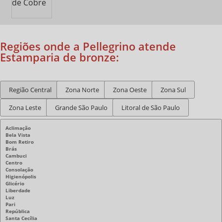
Regiões onde a Pellegrino atende
Estamparia de bronze:
Região Central
Zona Norte
Zona Oeste
Zona Sul
Zona Leste
Grande São Paulo
Litoral de São Paulo
Aclimação
Bela Vista
Bom Retiro
Brás
Cambuci
Centro
Consolação
Higienópolis
Glicério
Liberdade
Luz
Pari
República
Santa Cecília