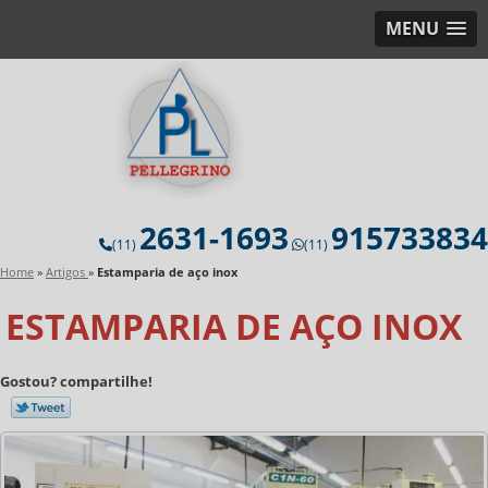
MENU
2631-1693
915733834
(11)
(11)
Home
»
Artigos
»
Estamparia de aço inox
ESTAMPARIA DE AÇO INOX
Gostou? compartilhe!