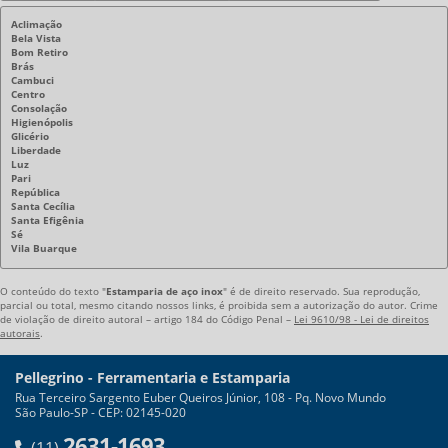
Aclimação
Bela Vista
Bom Retiro
Brás
Cambuci
Centro
Consolação
Higienópolis
Glicério
Liberdade
Luz
Pari
República
Santa Cecília
Santa Efigênia
Sé
Vila Buarque
O conteúdo do texto "
Estamparia de aço inox
" é de direito reservado. Sua reprodução,
parcial ou total, mesmo citando nossos links, é proibida sem a autorização do autor. Crime
de violação de direito autoral – artigo 184 do Código Penal –
Lei 9610/98 - Lei de direitos
autorais
.
Pellegrino - Ferramentaria e Estamparia
Rua Terceiro Sargento Euber Queiros Júnior, 108 - Pq. Novo Mundo
São Paulo-SP - CEP: 02145-020
2631-1693